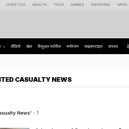
LIFESTYLE
HEALTH
TECH
GAMES
SHOPPING
APPS
ा
वीडियो
खेल
विज़ुअल स्टोरीज़
मनोरंजन
लाइफ़स्टाइल
वायरल
ITED CASUALTY NEWS
asualty News'
- 1