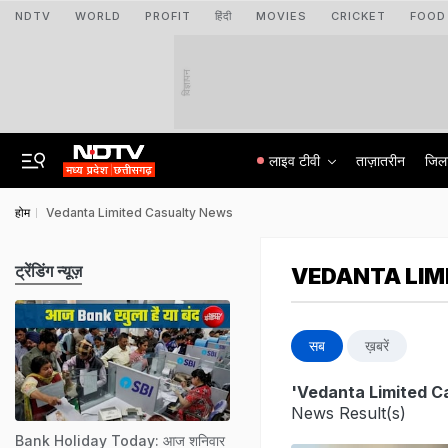
NDTV
WORLD
PROFIT
हिंदी
MOVIES
CRICKET
FOOD
विज्ञापन
लाइव टीवी
ताज़ातरीन
जिल
होम
Vedanta Limited Casualty News
ट्रेंडिंग न्यूज़
VEDANTA LIM
सब
ख़बरें
'Vedanta Limited C
News Result(s)
Bank Holiday Today: आज शनिवार