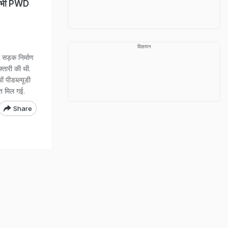
र सभी PWD
विज्ञापन
सड़क निर्माण
फ्तारी की थी.
 पीडब्ल्यूडी
ानत मिल गई.
Share