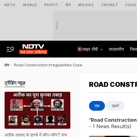
NDTV
WORLD
PROFIT
हिंदी
MOVIES
CRICKET
FOOD
विज्ञापन
लाइव टीवी
ताज़ातरीन
जिल
होम
Road Construction Irregularities Case
ट्रेंडिंग न्यूज़
ROAD CONSTR
सब
ख़बरें
'Road Construction 
- 1 News Result(s)
अतीक अहमद के कुनबे में कौन-कौन? पांच