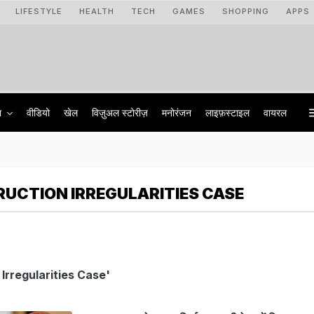
LIFESTYLE
HEALTH
TECH
GAMES
SHOPPING
APPS
ा
वीडियो
खेल
विज़ुअल स्टोरीज़
मनोरंजन
लाइफ़स्टाइल
वायरल
UCTION IRREGULARITIES CASE
Irregularities Case'