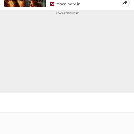
mpcg.ndtv.in
ADVERTISEMENT