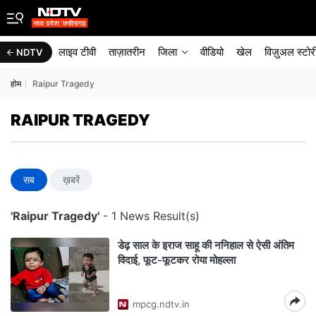
लाइव टीवी
ताज़ातरीन
जिला
वीडियो
खेल
विज़ुअल स्टोर
NDTV
होम
Raipur Tragedy
RAIPUR TRAGEDY
सब
ख़बरें
'Raipur Tragedy'
- 1 News Result(s)
डेढ़ साल के इराज साहू की ननिहाल से ऐसी अंत‍िम
व‍िदाई, फूट-फूटकर रोया मोहल्ला
mpcg.ndtv.in