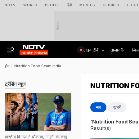
NDTV
WORLD
PROFIT
हिंदी
MOVIES
CRICKET
FOOD
विज्ञापन
लाइव टीवी
ताज़ातरीन
जिल
होम
Nutrition Food Scam India
ट्रेंडिंग न्यूज़
NUTRITION F
सब
ख़बरें
'Nutrition Food Sca
Result(s)
भारतीय दिग्गज ने चौंकाया, गांगुली की तरह