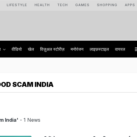
LIFESTYLE
HEALTH
TECH
GAMES
SHOPPING
APPS
ा
वीडियो
खेल
विज़ुअल स्टोरीज़
मनोरंजन
लाइफ़स्टाइल
वायरल
OOD SCAM INDIA
m India'
- 1 News