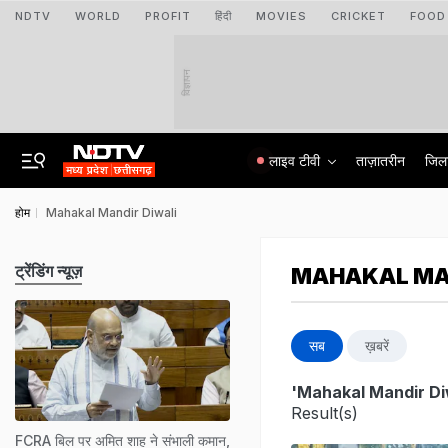
NDTV
WORLD
PROFIT
हिंदी
MOVIES
CRICKET
FOOD
विज्ञापन
लाइव टीवी
ताज़ातरीन
जिल
होम
Mahakal Mandir Diwali
ट्रेंडिंग न्यूज़
MAHAKAL MAN
सब
ख़बरें
'Mahakal Mandir Di
Result(s)
FCRA बिल पर अमित शाह ने संभाली कमान,