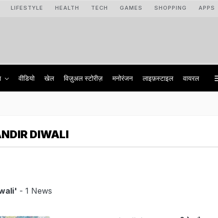
LIFESTYLE
HEALTH
TECH
GAMES
SHOPPING
APPS
ा
वीडियो
खेल
विज़ुअल स्टोरीज़
मनोरंजन
लाइफ़स्टाइल
वायरल
DIR DIWALI
wali'
- 1 News