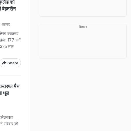
लैंड को
ी बेहतरीन
ार अहमद
विज्ञापन
तिष्ठा बरकरार
 खेली. 177 रनों
ोर 325 तक
Share
कतरफा मैच
ा धूल
कोलकाता
ने रविवार को