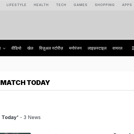
LIFESTYLE
HEALTH
TECH
GAMES
SHOPPING
APPS
ा
वीडियो
खेल
विज़ुअल स्टोरीज़
मनोरंजन
लाइफ़स्टाइल
वायरल
T MATCH TODAY
h Today'
- 3 News