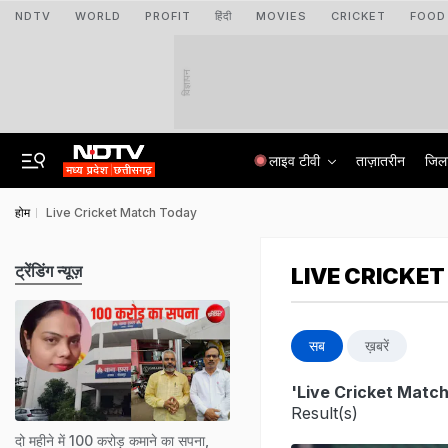
NDTV
WORLD
PROFIT
हिंदी
MOVIES
CRICKET
FOOD
विज्ञापन
लाइव टीवी
ताज़ातरीन
जिल
होम
Live Cricket Match Today
ट्रेंडिंग न्यूज़
LIVE CRICKE
सब
ख़बरें
'Live Cricket Matc
Result(s)
दो महीने में 100 करोड़ कमाने का सपना,