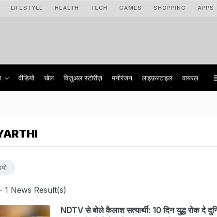
LIFESTYLE
HEALTH
TECH
GAMES
SHOPPING
APPS
ा
वीडियो
खेल
विज़ुअल स्टोरीज़
मनोरंजन
लाइफ़स्टाइल
वायरल
YARTHI
ियो
- 1 News Result(s)
NDTV से बोले कैलाश सत्यार्थी: 10 दिन युद्ध रोक दे दुन