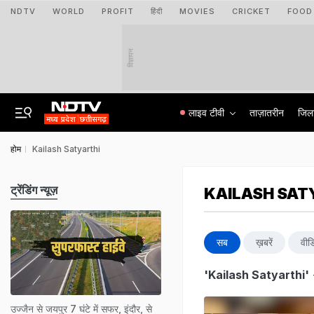
NDTV
WORLD
PROFIT
हिंदी
MOVIES
CRICKET
FOOD
विज्ञापन
लाइव टीवी
ताज़ातरीन
जिल
होम
Kailash Satyarthi
ट्रेंडिंग न्यूज़
KAILASH SAT
सब
ख़बरें
वीड
'Kailash Satyarthi'
उज्जैन से जयपुर 7 घंटे में सफर, इंदौर, से