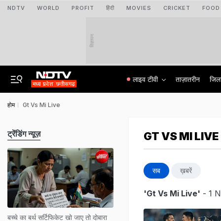
NDTV
WORLD
PROFIT
हिंदी
MOVIES
CRICKET
FOOD
विज्ञापन
लाइव टीवी
ताज़ातरीन
जिल
होम
Gt Vs Mi Live
ट्रेंडिंग न्यूज़
GT VS MI LIVE
सब
ख़बरें
'Gt Vs Mi Live'
- 1 N
बच्चे का बर्थ सर्टिफिकेट खो जाए तो दोबारा