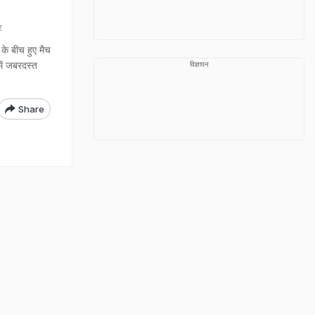
र
े बीच हुए मैच
में जबरदस्त
विज्ञापन
Share