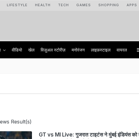
LIFESTYLE
HEALTH
TECH
GAMES
SHOPPING
APPS
ा
वीडियो
खेल
विज़ुअल स्टोरीज़
मनोरंजन
लाइफ़स्टाइल
वायरल
ews Result(s)
GT vs MI Live: गुजरात टाइटंस ने मुंबई इंडियंस को