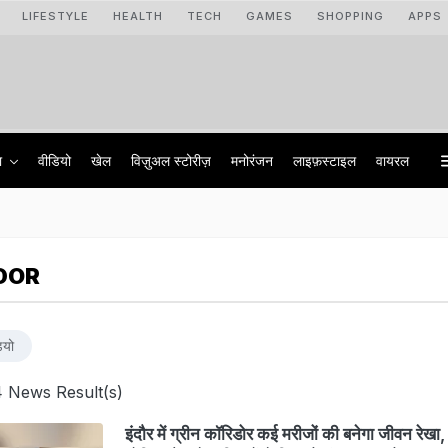
LIFESTYLE
HEALTH
TECH
GAMES
SHOPPING
APPS
ा
वीडियो
खेल
विज़ुअल स्टोरीज़
मनोरंजन
लाइफ़स्टाइल
वायरल
DOR
ियो
 News Result(s)
इंदौर में ग्रीन कॉरिडोर कई मरीजों की बनेगा जीवन रेखा, 