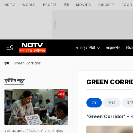
NDTV
WORLD
PROFIT
हिंदी
MOVIES
CRICKET
FOOD
विज्ञापन
लाइव टीवी
ताज़ातरीन
जिल
होम
Green Corridor
ट्रेंडिंग न्यूज़
GREEN CORRI
सब
ख़बरें
वीड
'Green Corridor'
- 4
बच्चे का बर्थ सर्टिफिकेट खो जाए तो दोबारा