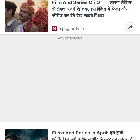
Film And Series On OTT: 'लापता लेडिज'
से लेकर 'रणनीति' तक, इस विकेंड ये फिल्म और
सीरीज घर बैठे देख सकते हैं आप
mpcg.ndtv.in
ADVERTISEMENT
Films And Series In April: इस हफ्ते
ओटीटी पर लगेगा रोमांस और थ्रिलर का तड़का, ये