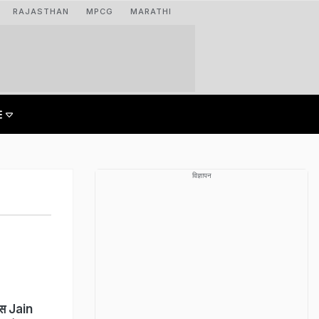
RAJASTHAN
MPCG
MARATHI
विज्ञापन
ेमस Jain