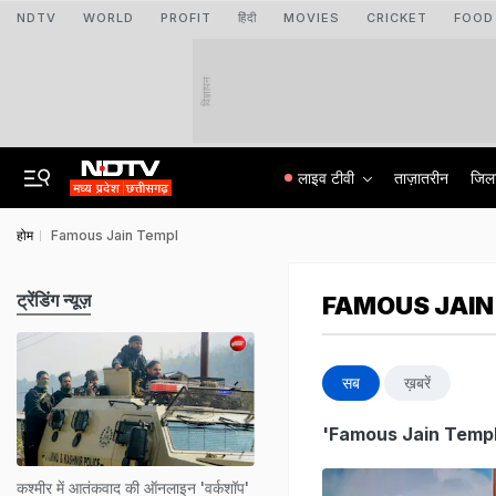
NDTV
WORLD
PROFIT
हिंदी
MOVIES
CRICKET
FOOD
विज्ञापन
लाइव टीवी
ताज़ातरीन
जिल
होम
Famous Jain Templ
ट्रेंडिंग न्यूज़
FAMOUS JAIN
सब
ख़बरें
'Famous Jain Templ
कश्मीर में आतंकवाद की ऑनलाइन 'वर्कशॉप'