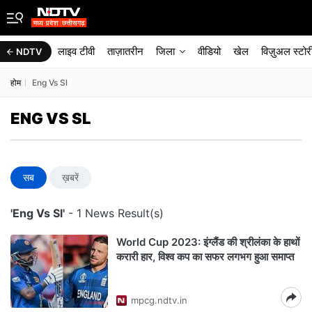
लाइव टीवी
ताज़ातरीन
जिला
वीडियो
खेल
विज़ुअल स्टोर
NDTV
होम
Eng Vs Sl
ENG VS SL
सब
ख़बरें
'Eng Vs Sl'
- 1 News Result(s)
World Cup 2023: इंग्लैंड की श्रीलंका के हाथों
करारी हार, विश्व कप का सफर लगभग हुआ समाप्त
mpcg.ndtv.in