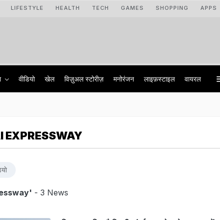
LIFESTYLE
HEALTH
TECH
GAMES
SHOPPING
APPS
ा
वीडियो
खेल
विज़ुअल स्टोरीज़
मनोरंजन
लाइफ़स्टाइल
वायरल
I EXPRESSWAY
ियो
ressway'
- 3 News