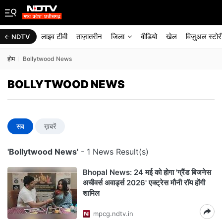
लाइव टीवी
ताज़ातरीन
जिला
वीडियो
खेल
विज़ुअल स्टोर
NDTV
होम
Bollytwood News
BOLLYTWOOD NEWS
सब
ख़बरें
'Bollytwood News'
- 1 News Result(s)
Bhopal News: 24 मई को होगा 'ग्रैंड बिजनेस
अचीवर्स अवार्ड्स 2026' एक्ट्रेस मौनी रॉय होंगी
शामिल
mpcg.ndtv.in