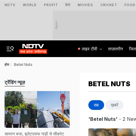
NDTV
WORLD
PROFIT
हिंदी
MOVIES
CRICKET
FOOD
विज्ञापन
लाइव टीवी
ताज़ातरीन
जिल
होम
Betel Nuts
ट्रेंडिंग न्यूज़
BETEL NUTS
सब
ख़बरें
'Betel Nuts'
- 2 New
सायरन बजा, बुलेटप्रूफ गाड़ी से सीक्रेट