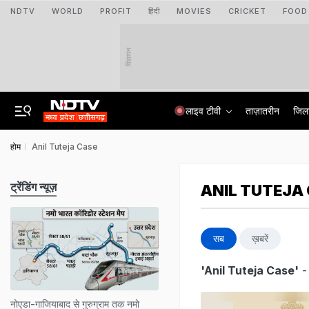
NDTV
WORLD
PROFIT
हिंदी
MOVIES
CRICKET
FOOD
विज्ञापन
लाइव टीवी
ताज़ातरीन
जिल
होम
Anil Tuteja Case
ट्रेंडिंग न्यूज़
ANIL TUTEJA
सब
ख़बरें
'Anil Tuteja Case'
-
नोएडा-गाजियाबाद से गुरुग्राम तक नमो