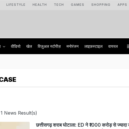
LIFESTYLE
HEALTH
TECH
GAMES
SHOPPING
APPS
ा
वीडियो
खेल
विज़ुअल स्टोरीज़
मनोरंजन
लाइफ़स्टाइल
वायरल
 CASE
 1 News Result(s)
छत्तीसगढ़ शराब घोटाला: ED ने ₹1000 करोड़ से ज्यादा क