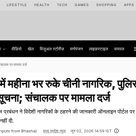
LIFESTYLE
HEALTH
TECH
GAMES
SHOPPING
APPS
ा
वीडियो
खेल
विज़ुअल स्टोरीज़
मनोरंजन
लाइफ़स्टाइल
वायरल
संचालक पर मामला दर्ज
ं महीना भर रुके चीनी नागरिक, पुलि
 सूचना; संचालक पर मामला दर्ज
टल प्रबंधन ने विदेशी नागरिकों के ठहरने की जानकारी ऑनलाइन पोर्टल पर द
नहीं दी.
inputs from Bhasha)
मध्य प्रदेश न्यूज़
जून 02, 2026 14:59 IST