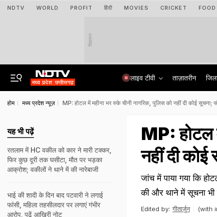
NDTV
WORLD
PROFIT
हिंदी
MOVIES
CRICKET
FOOD
विज्ञापन
लाइव टीवी
ताज़ातरीन
जिल
होम
मध्य प्रदेश न्यूज़
MP: होटल में महीना भर रुके चीनी नागरिक, पुलिस को नहीं दी कोई सूचना; 
MP: होटल मे
यह भी पढ़ें
नहीं दी कोई
रतलाम में HC वकील को कार ने मारी टक्कर,
फिर कुछ दूरी तक घसीटा, मौत पर भड़का
आक्रोश; वकीलों ने थाने में की नारेबाजी
जांच में पाया गया कि हो
की और थाने में सूचना भी 
भाई की शादी के दिन बाद पटवारी ने लगाई
फांसी, महिला तहसीलदार पर लगाएं गंभीर
Edited by:
गीतार्जुन
(with 
आरोप, पढ़ें आखिरी नोट