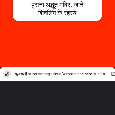
पुराना अद्भूत मंदिर, जानें
शिवलिंग के रहस्य
खुल रहा है
https://mpcg.ndtv.in/webstories/there-is-an-amazing-5-thousand-years-old-gauri-somnath-temple-in-this-village-of-khargone-22238