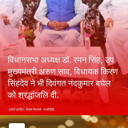
विधानसभा अध्यक्ष डॉ. रमन सिंह, उप
मुख्यमंत्री अरुण साव, विधायक किरण
सिंहदेव ने भी दिवंगत नंदकुमार बघेल
को श्रद्धांजलि दी.
(फोटो क्रेडिट- निलेश त्रिपाठी- एनडीटीवी)