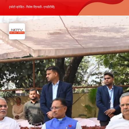
(फोटो क्रेडिट- निलेश त्रिपाठी- एनडीटीवी)