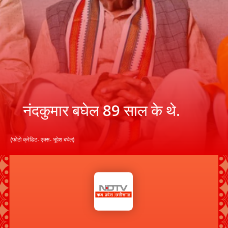
नंदकुमार बघेल 89 साल के थे.
(फोटो क्रेडिट- एक्स- भूपेश बघेल)