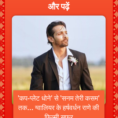
और पढ़ें
'कप-प्लेट धोने' से 'सनम तेरी कसम'
तक... ग्वालियर के हर्षवर्धन राणे की
फिल्मी सफर