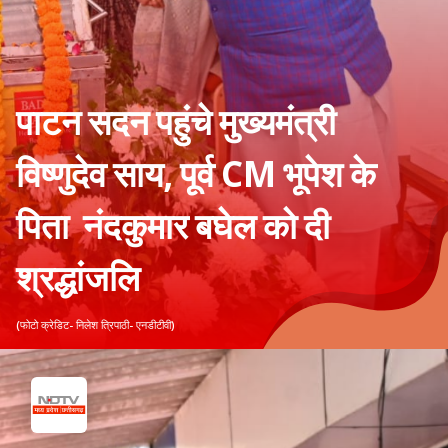
पाटन सदन पहुंचे मुख्यमंत्री
विष्णुदेव साय, पूर्व CM भूपेश के
पिता नंदकुमार बघेल को दी
श्रद्धांजलि
(फोटो क्रेडिट- निलेश त्रिपाठी- एनडीटीवी)