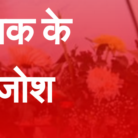
तक के
ा जोश