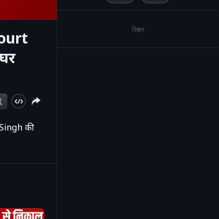
विज्ञापन
ourt
 घर
ू
Singh की