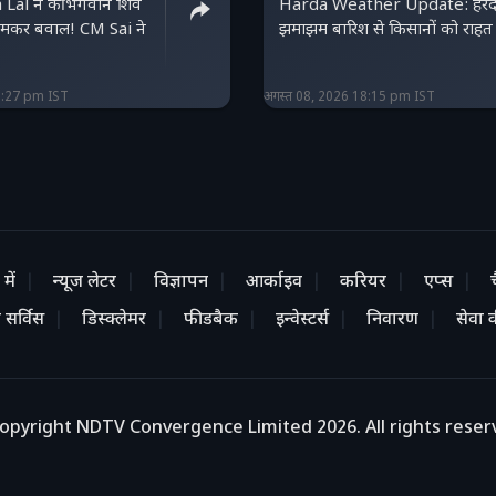
Lal ने की भगवान शिव
Harda Weather Update: हरदा 
 जमकर बवाल! CM Sai ने
झमाझम बारिश से किसानों को राहत
8:27 pm IST
अगस्त 08, 2026 18:15 pm IST
में
न्यूज लेटर
विज्ञापन
आर्काइव
करियर
एप्स
 सर्विस
डिस्क्लेमर
फीडबैक
इन्वेस्टर्स
निवारण
सेवा की
opyright NDTV Convergence Limited 2026. All rights reser