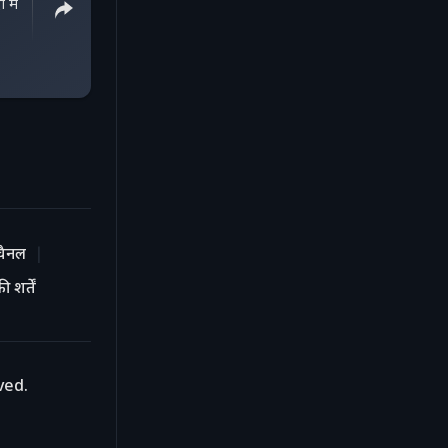
में
चैनल
 शर्तें
ved.