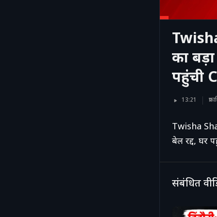
Twish
का बड़ा
पहुंची
13:21
प्र
Twisha Sha
बेल रद्द, घर
संबंधित वी