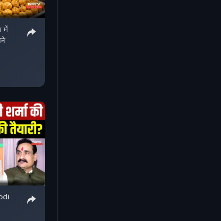
में
 ने
odi