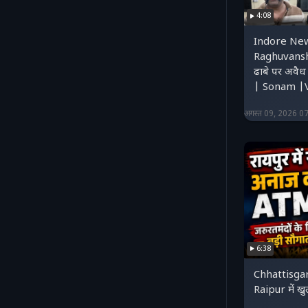
4:08
Indore New
Raghuvanshi 
ढाबे पर अवैध
| Sonam |V
अगस्त 09, 2026 0
6:38
Chhattisga
Raipur में 