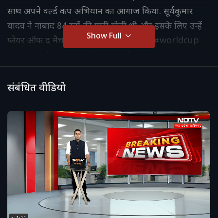
साथ अपने वर्ल्ड कप अभियान का आगाज किया. सूर्यकुमार
यादव ने नाबाद 84 रनों की पारी खेली थी और इसके लिए उन्हें
Show Full
प्लेयर ऑफ द मैच दिया गया. #indiavsusa #worldcup
#teamindia #suryakumaryadav
#cricketworldcup #indiacricket #worldcup2026
#indiancricketteam #cricketnews
संबंधित वीडियो
#matchhighlights #winningstart
#captaincyinnings