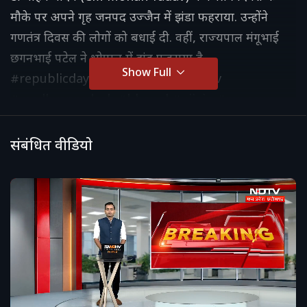
मौके पर अपने गृह जनपद उज्जैन में झंडा फहराया. उन्होंने
गणतंत्र दिवस की लोगों को बधाई दी. वहीं, राज्यपाल मंगूभाई
छगनभाई पटेल ने भोपाल में झंड फहराया है.
Show Full
#republicday2026 #cmmohanyadav
#madhyapradesh #bhopal #ujjain #mpnews
#flaghoisting #26january
#republicdaycelebration #proudtobeindian
संबंधित वीडियो