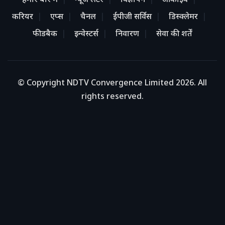
हमारे बारे में
न्यूज लेटर
विज्ञापन
आर्काइव
करियर
एप्स
चैनल
ईपीजी सर्विस
डिस्क्लेमर
फीडबैक
इन्वेस्टर्स
निवारण
सेवा की शर्तें
© Copyright NDTV Convergence Limited 2026. All
rights reserved.