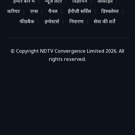
हमारे बारे में
न्यूज लेटर
विज्ञापन
आर्काइव
करियर
एप्स
चैनल
ईपीजी सर्विस
डिस्क्लेमर
फीडबैक
इन्वेस्टर्स
निवारण
सेवा की शर्तें
© Copyright NDTV Convergence Limited 2026. All
rights reserved.