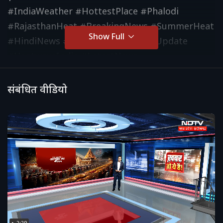
#IndiaWeather #HottestPlace #Phalodi
#RajasthanHeat #BreakingNews #SummerHeat
Show Full
#HindiNews #TopNews #WeatherUpdate
#HeatwaveIndia #LatestNews
#TemperatureAlert
संबंधित वीडियो