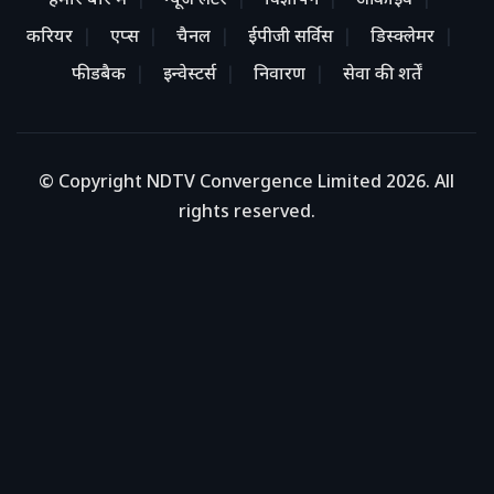
हमारे बारे में
न्यूज लेटर
विज्ञापन
आर्काइव
करियर
एप्स
चैनल
ईपीजी सर्विस
डिस्क्लेमर
फीडबैक
इन्वेस्टर्स
निवारण
सेवा की शर्तें
© Copyright NDTV Convergence Limited 2026. All
rights reserved.