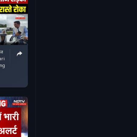
ाज
ari
ing