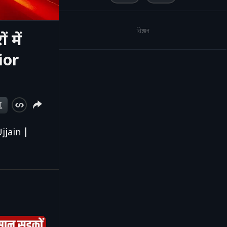
विज्ञापन
 में
ior
ू
Ujjain |