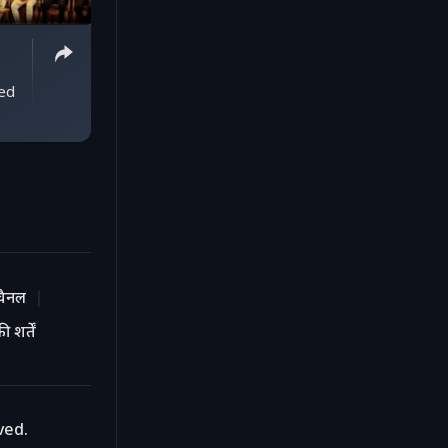
ed
चैनल
 शर्तें
ved.