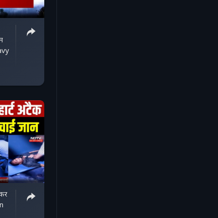
सम
avy
ेकर
an