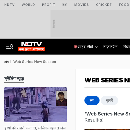
NDTV
WORLD
PROFIT
हिंदी
MOVIES
CRICKET
FOOD
विज्ञापन
लाइव टीवी
ताज़ातरीन
जिल
होम
Web Series New Season
ट्रेंडिंग न्यूज़
WEB SERIES 
सब
ख़बरें
'Web Series New S
Result(s)
हाथी को सशर्त जमानत, मालिक-महावत जेल