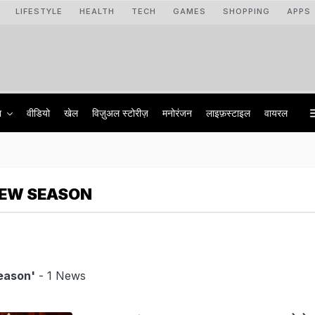
LIFESTYLE
HEALTH
TECH
GAMES
SHOPPING
APPS
ा
वीडियो
खेल
विज़ुअल स्टोरीज़
मनोरंजन
लाइफ़स्टाइल
वायरल
NEW SEASON
eason'
- 1 News