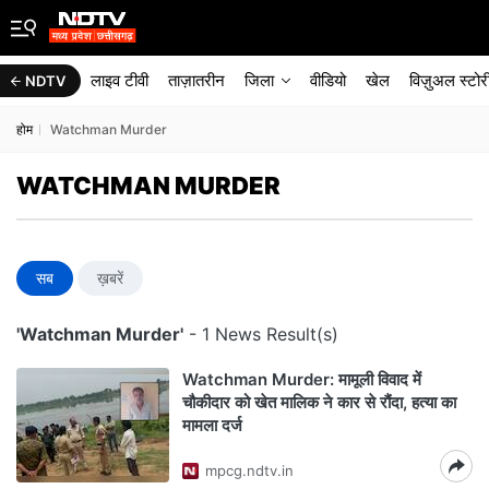
लाइव टीवी
ताज़ातरीन
जिला
वीडियो
खेल
विज़ुअल स्टोर
NDTV
होम
Watchman Murder
WATCHMAN MURDER
सब
ख़बरें
'Watchman Murder'
- 1 News Result(s)
Watchman Murder: मामूली विवाद में
चौकीदार को खेत मालिक ने कार से रौंदा, हत्या का
मामला दर्ज
mpcg.ndtv.in