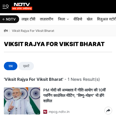
लाइव टीवी
ताज़ातरीन
जिला
वीडियो
खेल
विज़ुअल स्टोर
NDTV
होम
Viksit Rajya For Viksit Bharat
VIKSIT RAJYA FOR VIKSIT BHARAT
सब
ख़बरें
'Viksit Rajya For Viksit Bharat'
- 1 News Result(s)
PM मोदी की अध्यक्षता में नीति आयोग की 10वीं
गवर्निंग काउंसिल मीटिंग, "विष्णु-मोहन" भी होंगे
शामिल
mpcg.ndtv.in