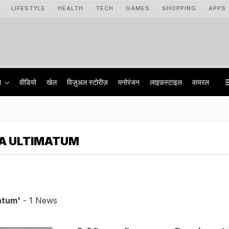
LIFESTYLE
HEALTH
TECH
GAMES
SHOPPING
APPS
ा
वीडियो
खेल
विज़ुअल स्टोरीज़
मनोरंजन
लाइफ़स्टाइल
वायरल
A ULTIMATUM
atum'
- 1 News