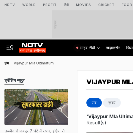
NDTV
WORLD
PROFIT
हिंदी
MOVIES
CRICKET
FOOD
विज्ञापन
लाइव टीवी
ताज़ातरीन
जिल
होम
Vijaypur Mla Ultimatum
ट्रेंडिंग न्यूज़
VIJAYPUR ML
सब
ख़बरें
'Vijaypur Mla Ultim
Result(s)
उज्जैन से जयपुर 7 घंटे में सफर, इंदौर, से