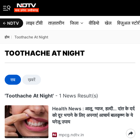
लाइव टीवी
ताज़ातरीन
जिला
वीडियो
खेल
विज़ुअल स्टोर
NDTV
होम
Toothache At Night
TOOTHACHE AT NIGHT
सब
ख़बरें
'Toothache At Night'
- 1 News Result(s)
Health News : आलू, प्याज, हल्दी... दांत के दर्द
को दूर भगाने के लिए अपनाएं आचार्य बालकृष्ण के ये
घरेलू उपाय
mpcg.ndtv.in