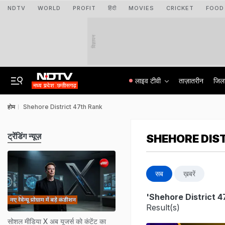
NDTV
WORLD
PROFIT
हिंदी
MOVIES
CRICKET
FOOD
विज्ञापन
लाइव टीवी
ताज़ातरीन
जिल
होम
Shehore District 47th Rank
ट्रेंडिंग न्यूज़
SHEHORE DIS
सब
ख़बरें
'Shehore District 4
Result(s)
सोशल मीडिया X अब यूजर्स को कंटेंट का