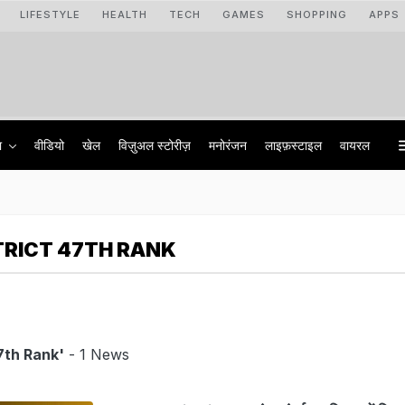
LIFESTYLE
HEALTH
TECH
GAMES
SHOPPING
APPS
ा
वीडियो
खेल
विज़ुअल स्टोरीज़
मनोरंजन
लाइफ़स्टाइल
वायरल
TRICT 47TH RANK
7th Rank'
- 1 News