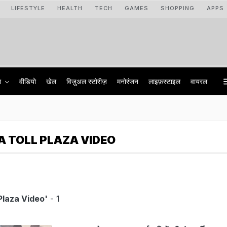
LIFESTYLE
HEALTH
TECH
GAMES
SHOPPING
APPS
ा
वीडियो
खेल
विज़ुअल स्टोरीज़
मनोरंजन
लाइफ़स्टाइल
वायरल
 TOLL PLAZA VIDEO
Plaza Video'
- 1