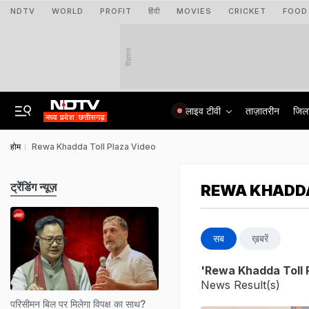
NDTV
WORLD
PROFIT
हिंदी
MOVIES
CRICKET
FOOD
विज्ञापन
लाइव टीवी
ताज़ातरीन
जिल
होम
Rewa Khadda Toll Plaza Video
ट्रेंडिंग न्यूज़
REWA KHADDA
सब
ख़बरें
'Rewa Khadda Toll 
News Result(s)
परिसीमन बिल पर मिलेगा विपक्ष का साथ?