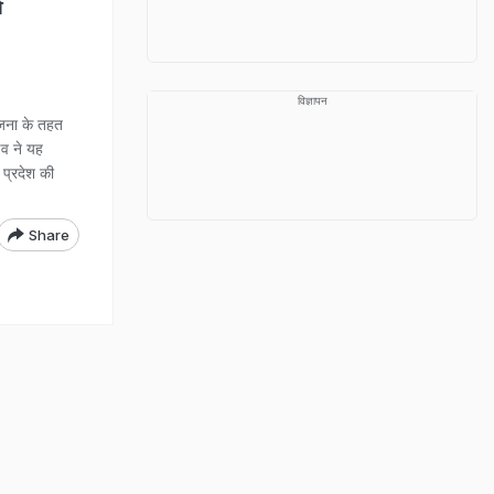
े
विज्ञापन
जना के तहत
्णव ने यह
 प्रदेश की
Share