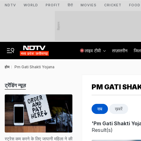
NDTV
WORLD
PROFIT
हिंदी
MOVIES
CRICKET
FOOD
विज्ञापन
लाइव टीवी
ताज़ातरीन
जिल
होम
Pm Gati Shakti Yojana
ट्रेंडिंग न्यूज़
PM GATI SHA
सब
ख़बरें
'Pm Gati Shakti Yoj
Result(s)
स्ट्रेस कम करने के लिए जापानी महिला ने की