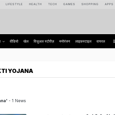
LIFESTYLE
HEALTH
TECH
GAMES
SHOPPING
APPS
ा
वीडियो
खेल
विज़ुअल स्टोरीज़
मनोरंजन
लाइफ़स्टाइल
वायरल
KTI YOJANA
ana'
- 1 News