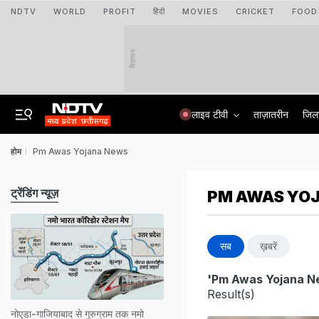
NDTV
WORLD
PROFIT
हिंदी
MOVIES
CRICKET
FOOD
विज्ञापन
लाइव टीवी
ताज़ातरीन
जिल
होम
Pm Awas Yojana News
ट्रेंडिंग न्यूज़
PM AWAS YO
सब
ख़बरें
'Pm Awas Yojana N
Result(s)
नोएडा-गाजियाबाद से गुरुग्राम तक नमो