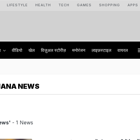
LIFESTYLE
HEALTH
TECH
GAMES
SHOPPING
APPS
ा
वीडियो
खेल
विज़ुअल स्टोरीज़
मनोरंजन
लाइफ़स्टाइल
वायरल
JANA NEWS
ews'
- 1 News