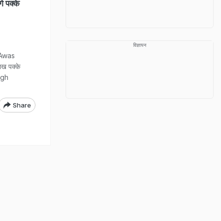
े पक्के
विज्ञापन
 Awas
ख पक्के
ingh
Share