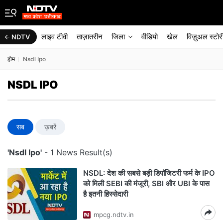
लाइव टीवी
ताज़ातरीन
जिला
वीडियो
खेल
विज़ुअल स्टोर
NDTV
होम
Nsdl Ipo
NSDL IPO
सब
ख़बरें
'Nsdl Ipo'
- 1 News Result(s)
NSDL: देश की सबसे बड़ी डिपॉजिटरी फर्म के IPO
को मिली SEBI की मंजूरी, SBI और UBI के पास
है इतनी हिस्सेदारी
mpcg.ndtv.in