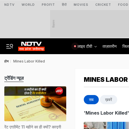
NDTV
WORLD
PROFIT
हिंदी
MOVIES
CRICKET
FOOD
विज्ञापन
लाइव टीवी
ताज़ातरीन
जिल
होम
Mines Labor Killed
ट्रेंडिंग न्यूज़
MINES LABOR 
सब
ख़बरें
'Mines Labor Killed'
रेंट एग्रीमेंट 11 महीने का ही क्‍यों? कानूनी