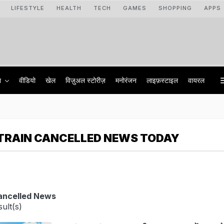
LIFESTYLE
HEALTH
TECH
GAMES
SHOPPING
APPS
ा
वीडियो
खेल
विज़ुअल स्टोरीज़
मनोरंजन
लाइफ़स्टाइल
वायरल
TRAIN CANCELLED NEWS TODAY
ancelled News
ult(s)