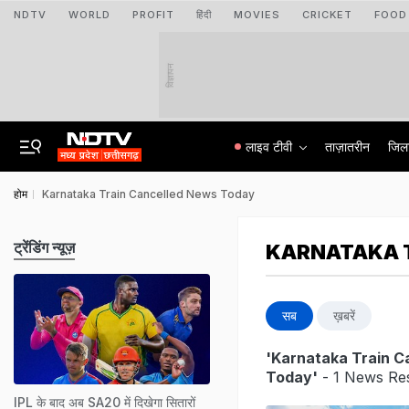
NDTV
WORLD
PROFIT
हिंदी
MOVIES
CRICKET
FOOD
विज्ञापन
लाइव टीवी
ताज़ातरीन
जिल
होम
Karnataka Train Cancelled News Today
ट्रेंडिंग न्यूज़
KARNATAKA 
सब
ख़बरें
'Karnataka Train C
Today'
- 1 News Res
IPL के बाद अब SA20 में दिखेगा सितारों