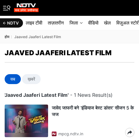
लाइव टीवी
ताज़ातरीन
जिला
वीडियो
खेल
विज़ुअल स्टोर
NDTV
होम
Jaaved Jaaferi Latest Film
JAAVED JAAFERI LATEST FILM
सब
ख़बरें
'Jaaved Jaaferi Latest Film'
- 1 News Result(s)
जावेद जाफरी बने ‘इंडियाज बेस्ट डांसर’ सीजन 5 के
जज
mpcg.ndtv.in