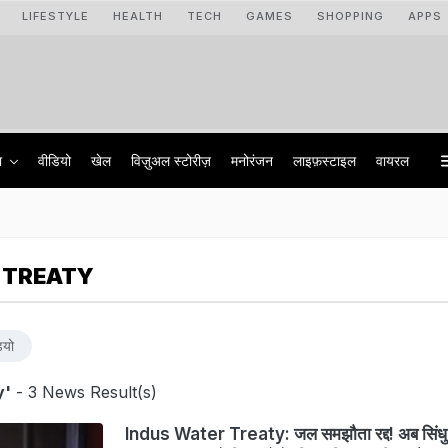
LIFESTYLE
HEALTH
TECH
GAMES
SHOPPING
APPS
ा
वीडियो
खेल
विज़ुअल स्टोरीज़
मनोरंजन
लाइफ़स्टाइल
वायरल
 TREATY
ियो
y'
- 3 News Result(s)
Indus Water Treaty: जल समझौता रद्द! अब सिंधु 