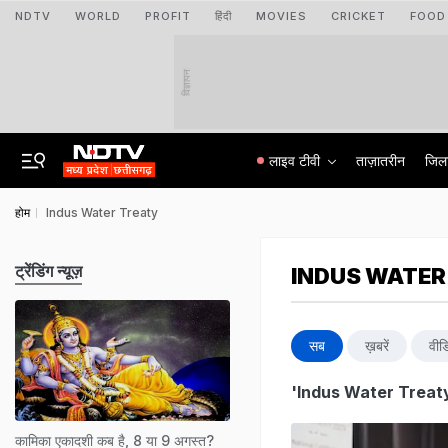
NDTV
WORLD
PROFIT
हिंदी
MOVIES
CRICKET
FOOD
विज्ञापन
लाइव टीवी
ताज़ातरीन
जिल
होम
Indus Water Treaty
ट्रेंडिंग न्यूज़
INDUS WATER
सब
ख़बरें
वीड
'Indus Water Treat
कामिका एकादशी कब है, 8 या 9 अगस्त?