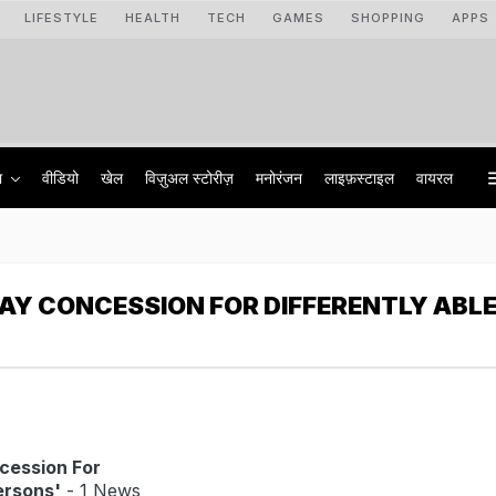
LIFESTYLE
HEALTH
TECH
GAMES
SHOPPING
APPS
ा
वीडियो
खेल
विज़ुअल स्टोरीज़
मनोरंजन
लाइफ़स्टाइल
वायरल
WAY CONCESSION FOR DIFFERENTLY ABL
ncession For
ersons'
- 1 News