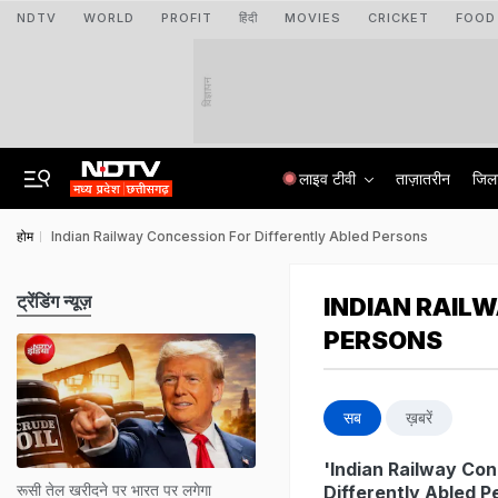
NDTV
WORLD
PROFIT
हिंदी
MOVIES
CRICKET
FOOD
विज्ञापन
लाइव टीवी
ताज़ातरीन
जिल
होम
Indian Railway Concession For Differently Abled Persons
ट्रेंडिंग न्यूज़
INDIAN RAIL
PERSONS
सब
ख़बरें
'Indian Railway Co
रूसी तेल खरीदने पर भारत पर लगेगा
Differently Abled P