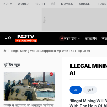
NDTV
WORLD
PROFIT
हिंदी
MOVIES
CRICKET
FOOD
विज्ञापन
लाइव टीवी
ताज़ातरीन
जिल
होम
Illegal Mining Will Be Stopped In Mp With The Help Of Ai
ट्रेंडिंग न्यूज़
ILLEGAL MINI
AI
सब
ख़बरें
'Illegal Mining Will
कश्मीर में आतंकवाद की ऑनलाइन 'वर्कशॉप'
With The Help Of Ai