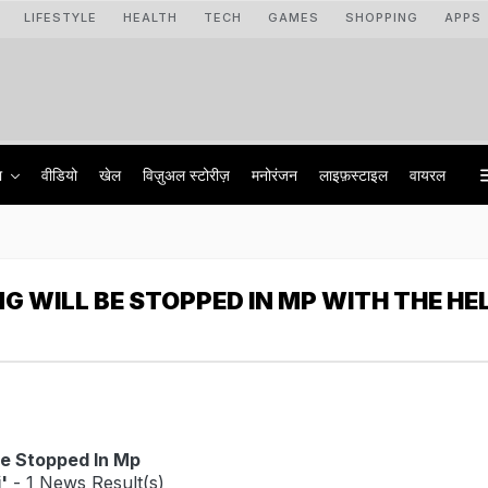
LIFESTYLE
HEALTH
TECH
GAMES
SHOPPING
APPS
ा
वीडियो
खेल
विज़ुअल स्टोरीज़
मनोरंजन
लाइफ़स्टाइल
वायरल
NG WILL BE STOPPED IN MP WITH THE HE
 Be Stopped In Mp
'
- 1 News Result(s)