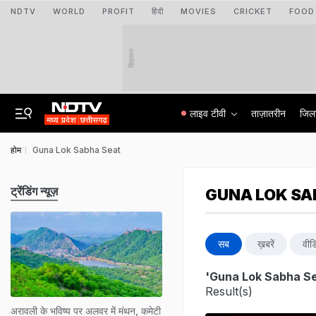
NDTV
WORLD
PROFIT
हिंदी
MOVIES
CRICKET
FOOD
विज्ञापन
लाइव टीवी
ताज़ातरीन
जिल
होम
Guna Lok Sabha Seat
ट्रेंडिंग न्यूज़
GUNA LOK SA
सब
ख़बरें
वीड
'Guna Lok Sabha Se
Result(s)
अरावली के भविष्य पर अलवर में मंथन, कमेटी