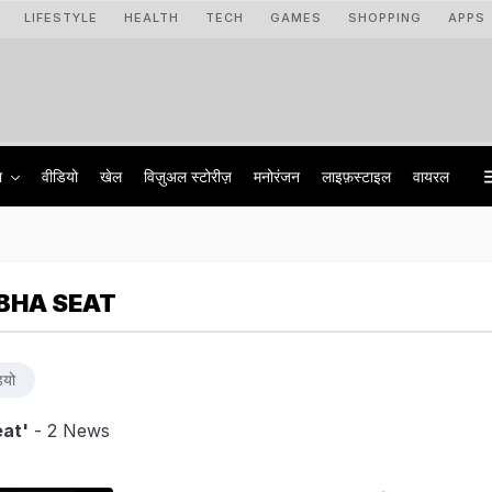
LIFESTYLE
HEALTH
TECH
GAMES
SHOPPING
APPS
ा
वीडियो
खेल
विज़ुअल स्टोरीज़
मनोरंजन
लाइफ़स्टाइल
वायरल
BHA SEAT
ियो
at'
- 2 News