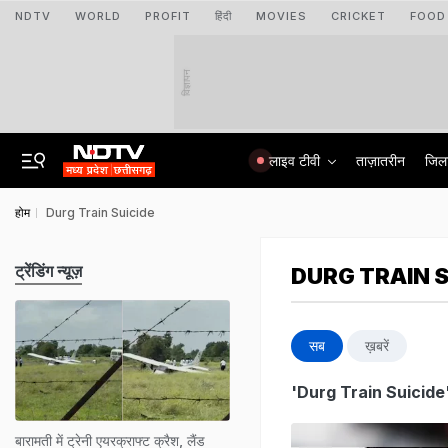
NDTV
WORLD
PROFIT
हिंदी
MOVIES
CRICKET
FOOD
विज्ञापन
लाइव टीवी
ताज़ातरीन
जिल
होम
Durg Train Suicide
ट्रेंडिंग न्यूज़
DURG TRAIN S
सब
ख़बरें
'Durg Train Suicide
बारामती में ट्रेनी एयरक्राफ्ट क्रैश, लैंड