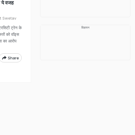
ी ये वजह
it Swetav
टरसिटी ट्रेन के
विज्ञापन
स्तों को वॉइस
़ना का आरोप
Share