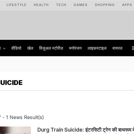
LIFESTYLE
HEALTH
TECH
GAMES
SHOPPING
APPS
ा
वीडियो
खेल
विज़ुअल स्टोरीज़
मनोरंजन
लाइफ़स्टाइल
वायरल
UICIDE
'
- 1 News Result(s)
Durg Train Suicide: इंटरसिटी ट्रेन की बाथरूम में