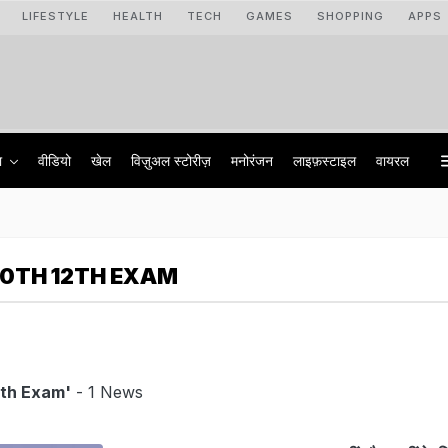
LIFESTYLE
HEALTH
TECH
GAMES
SHOPPING
APPS
ा
वीडियो
खेल
विज़ुअल स्टोरीज़
मनोरंजन
लाइफ़स्टाइल
वायरल
10TH 12TH EXAM
2th Exam'
- 1 News