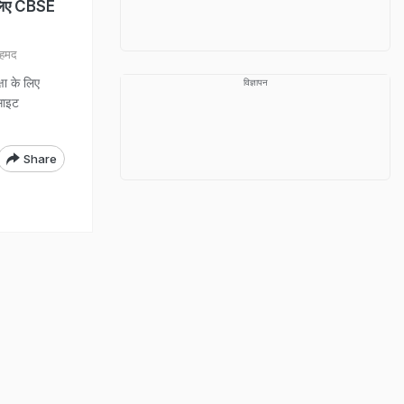
लिए CBSE
अहमद
षा के लिए
विज्ञापन
साइट
Share