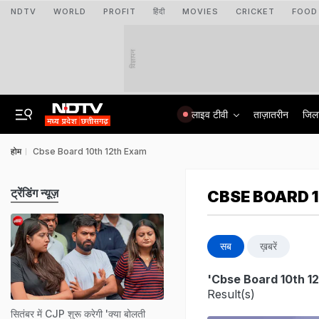
NDTV
WORLD
PROFIT
हिंदी
MOVIES
CRICKET
FOOD
विज्ञापन
लाइव टीवी
ताज़ातरीन
जिल
होम
Cbse Board 10th 12th Exam
ट्रेंडिंग न्यूज़
CBSE BOARD 
सब
ख़बरें
'Cbse Board 10th 1
Result(s)
सितंबर में CJP शुरू करेगी 'क्या बोलती