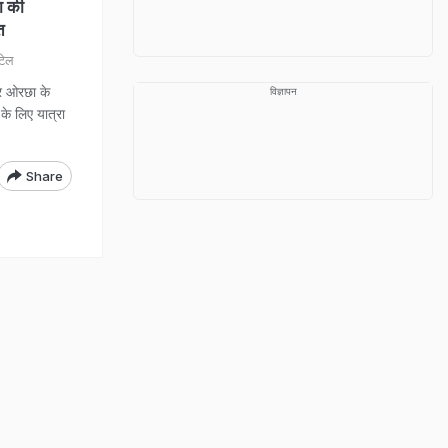
ा की
त
टेल
 ओरछा के
विज्ञापन
 के लिए यात्रा
Share