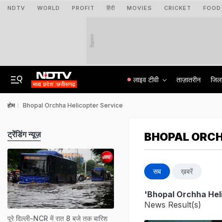
NDTV
WORLD
PROFIT
हिंदी
MOVIES
CRICKET
FOOD
विज्ञापन
लाइव टीवी
ताज़ातरीन
जिल
होम
Bhopal Orchha Helicopter Service
ट्रेंडिंग न्यूज़
BHOPAL ORCH
सब
ख़बरें
'Bhopal Orchha Hel
News Result(s)
पूरे दिल्‍ली-NCR में रात 8 बजे तक बारिश