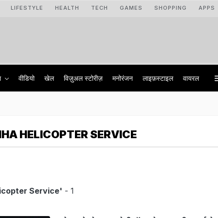
LIFESTYLE
HEALTH
TECH
GAMES
SHOPPING
APPS
ा
वीडियो
खेल
विज़ुअल स्टोरीज़
मनोरंजन
लाइफ़स्टाइल
वायरल
HA HELICOPTER SERVICE
icopter Service'
- 1