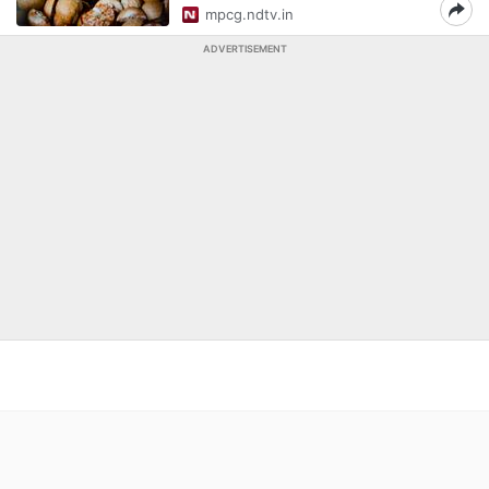
mpcg.ndtv.in
ADVERTISEMENT